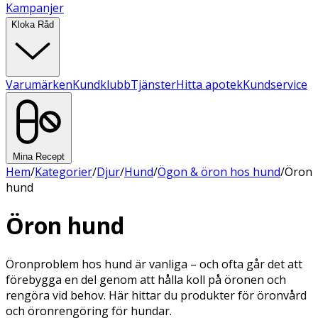
Kampanjer
Kloka Råd
Varumärken
Kundklubb
Tjänster
Hitta apotek
Kundservice
Mina Recept
Hem
/
Kategorier
/
Djur
/
Hund
/
Ögon & öron hos hund
/
Öron
hund
Öron hund
Öronproblem hos hund är vanliga – och ofta går det att
förebygga en del genom att hålla koll på öronen och
rengöra vid behov. Här hittar du produkter för öronvård
och öronrengöring för hundar.