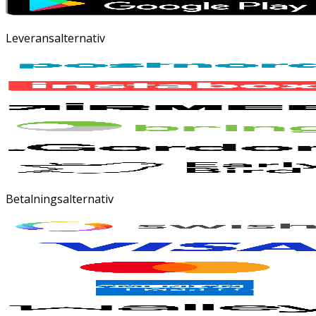
Leveransalternativ
Betalningsalternativ