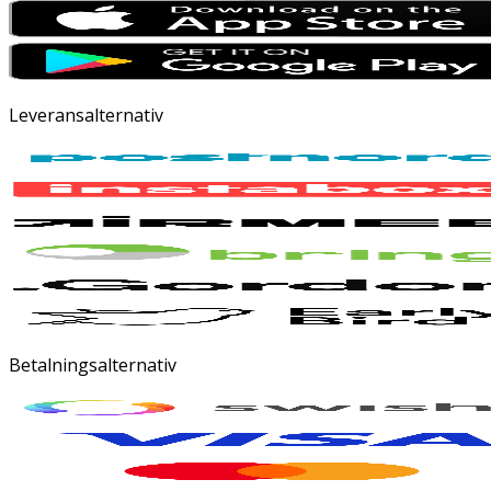
Leveransalternativ
Betalningsalternativ