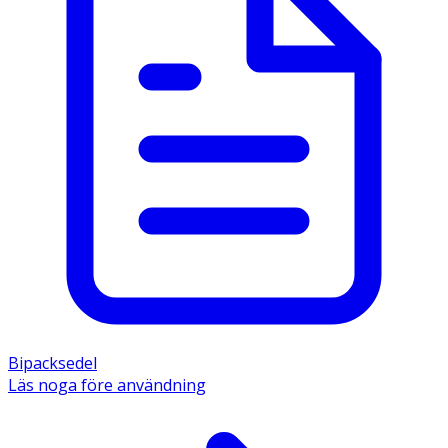
Bipacksedel
Läs noga före användning