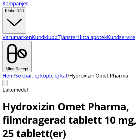
Kampanjer
Kloka Råd
Varumärken
Kundklubb
Tjänster
Hitta apotek
Kundservice
Mina Recept
Hem
/
Sökbar, ej köpb, ej kat
/
Hydroxizin Omet Pharma
Läkemedel
Hydroxizin Omet Pharma,
filmdragerad tablett 10 mg,
25 tablett(er)