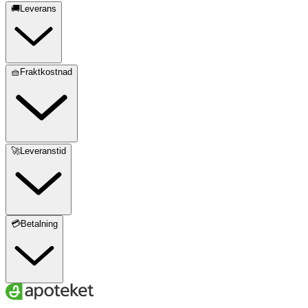
🚚Leverans
🧺Fraktkostnad
🚀Leveranstid
💳Betalning