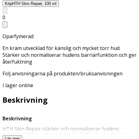
Köp
HTH Skin Repair, 100 ml
0
Oparfymerad
En kräm utvecklad för känslig och mycket torr hud.
Stärker och normaliserar hudens barriärfunktion och ger
återfuktning
Följ anvisningarna på produkten/bruksanvisningen
I lager online
Beskrivning
Beskrivning
HTH Skin Repair stärker och normaliserar hudens
barriärfunktion och ger intensiv återfuktning.
Krämen
Läs mer