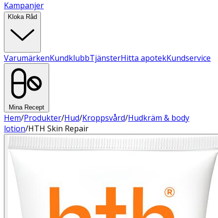
Kampanjer
Kloka Råd
Varumärken
Kundklubb
Tjänster
Hitta apotek
Kundservice
Mina Recept
Hem
/
Produkter
/
Hud
/
Kroppsvård
/
Hudkräm & body
lotion
/
HTH Skin Repair