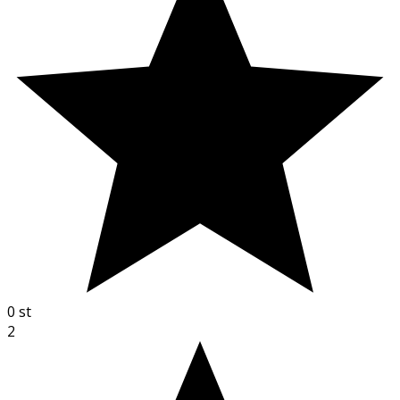
0
st
2