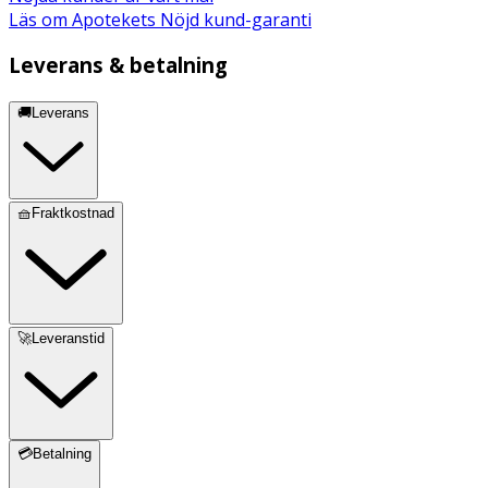
Läs om Apotekets Nöjd kund-garanti
Leverans & betalning
🚚Leverans
🧺Fraktkostnad
🚀Leveranstid
💳Betalning