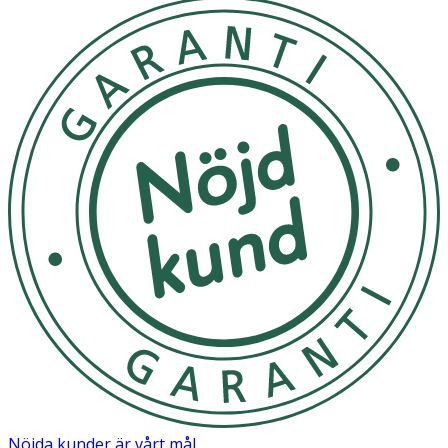
Nöjda kunder är vårt mål