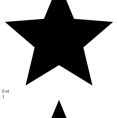
0
st
1