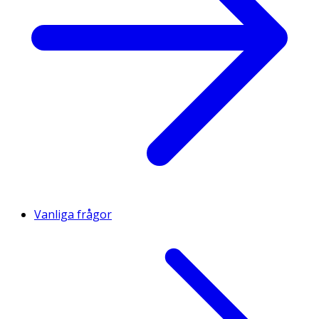
Tryptofan*
1,3 g
Tyrosin
4,4 g
Valin*
5,7 g
* Essentiella aminosyror.
Vanliga frågor