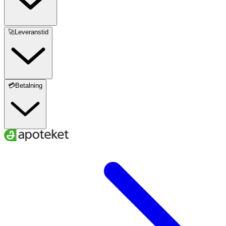
Histidin*
3,2 g
🚀Leveranstid
Isoleucin*
4,8 g
Leucin*
8,7 g
💳Betalning
Lysin*
5,9 g
Metionin*
1,5 g
Prolin
5,0 g
Serin
4,8 g
Treonin*
3,7 g