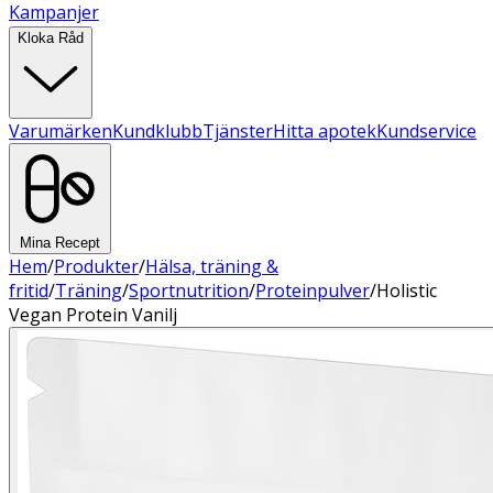
Kampanjer
Kloka Råd
Varumärken
Kundklubb
Tjänster
Hitta apotek
Kundservice
Mina Recept
Hem
/
Produkter
/
Hälsa, träning &
fritid
/
Träning
/
Sportnutrition
/
Proteinpulver
/
Holistic
Vegan Protein Vanilj