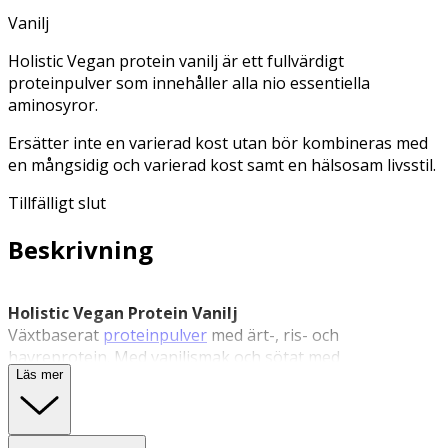
Vanilj
Holistic Vegan protein vanilj är ett fullvärdigt
proteinpulver som innehåller alla nio essentiella
aminosyror.
Ersätter inte en varierad kost utan bör kombineras med
en mångsidig och varierad kost samt en hälsosam livsstil.
Tillfälligt slut
Beskrivning
Holistic Vegan Protein Vanilj
Växtbaserat
proteinpulver
med ärt-, ris- och
havreprotein. Med vaniljsmak och sötat med
Läs mer
steviolglykosider från stevia.
Holistic Vegan är ett växtbaserat proteinpulver som
innehåller protein från ärta, ris och havre. Protein bidrar