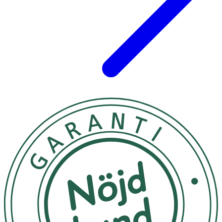
Energi (kj/kcal)
1869 /447
654/156
Fett
13,9 g
4,9 g
- varav mättat fett
7,2 g
2,5 g
Kolhydrat
6,4 g
2,2 g
- varav sockerarter
0,2 g
0,1 g
Fiber
2,3 g
0,8 g
Protein
73 g
25,5 g
Salt
0,7 g
0,2 g