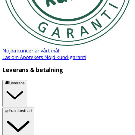
* Naturliga variationer förekommer.
Innehåll
life’s®OMEGA algolja (DHA och EPA utvunnet från
Schizochytrium sp.), vegetabilisk kapsel (modifierad
stärkelse, glycerol, karragenan (Chondrus crispus)),
Nöjda kunder är vårt mål
solrosolja, arom (rosmarinextrakt), antioxidationsmedel
Läs om Apotekets Nöjd kund-garanti
(tokoferoler, askorbylpalmitat).
Leverans & betalning
🚚Leverans
🧺Fraktkostnad