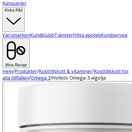
Kampanjer
Kloka Råd
Varumärken
Kundklubb
Tjänster
Hitta apotek
Kundservice
Mina Recept
Hem
/
Produkter
/
Kosttillskott & vitaminer
/
Kosttillskott för
alla tillfällen
/
Omega 3
/
Holistic Omega-3 algolja