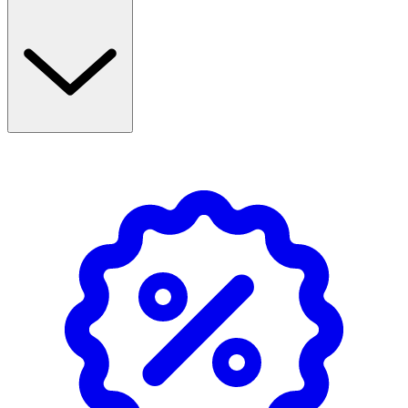
innehåller EPA och DHA, som utvinns från mikroalgen
Schizochytrium sp. Algen odlas under kontrollerade
förhållanden i slutna behållare och renas, vilket gör den
fri från föroreningar och miljögifter. Omega-3 från alger
har dessutom en mer neutral smak än den från fiskolja.
Egenskaper
· Veganskt omega 3-tillskott med EPA och DHA från
mikroalger.
· Små, mjuka kapslar som är lätta att svälja.
· Innehåller omega-3 från algen Schizochytrium sp.
· Algerna odlas under kontrollerade förhållanden i
slutna behållare.
· Råvaran renas och är fri från föroreningar och
miljögifter.