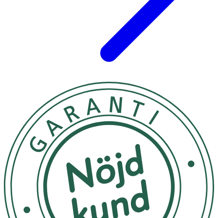
kombineras med en mångsidig och balanserad kost samt
en hälsosam livsstil.
Förvaring
Förvaras torrt och utom räckhåll för små barn. Öppnad
förpackning förvaras väl tillsluten.
INNEHÅLLSDEKLARATION
1 Kapsel
2 Kapslar
Algolja
500 mg
1000 mg
- varav omega-3
275 mg
550 mg
- varav DHA
167 mg*
333 mg*
- varav EPA
83 mg*
167 mg*