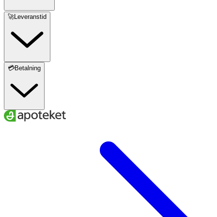
🚀Leveranstid
💳Betalning