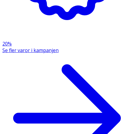
· Omega-3 från alger har en neutral smak jämfört med
fiskolja.
· 2250 mg DHA per dag bidrar till att bibehålla normal
hjärnfunktion.
· 2250 mg DHA per dag bidrar till att bibehålla normal
20%
synförmåga.
Se fler varor i kampanjen
· 1250 mg EPA och DHA per dag bidrar till hjärtats
normala funktion.
Användning & Dosering
- Vuxna: 2 kapslar per dag.
- Gravida och ammande: 1 kapsel per dag.
- Rekommenderad dos bör ej överskridas.
- Kosttillskott ersätter inte en varierad kost utan bör