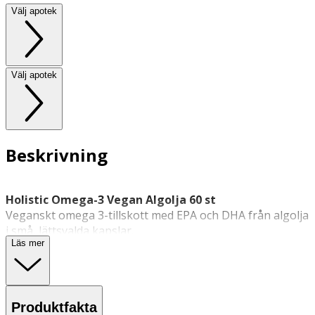
Välj apotek
Välj apotek
Beskrivning
Holistic Omega-3 Vegan Algolja 60 st
Veganskt omega 3-tillskott med EPA och DHA från algolja
i små, lättsvalda kapslar.
Läs mer
Holistic Omega-3 algolja är ett veganskt
omega 3-tillskott
i små, mjuka kapslar som är lätta att svälja. Kapslarna
Produktfakta