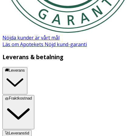
Nöjda kunder är vårt mål
Läs om Apotekets Nöjd kund-garanti
Leverans & betalning
🚚Leverans
🧺Fraktkostnad
🚀Leveranstid