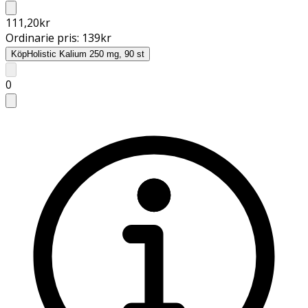
111,20
kr
Ordinarie pris:
139
kr
Köp
Holistic Kalium 250 mg, 90 st
0