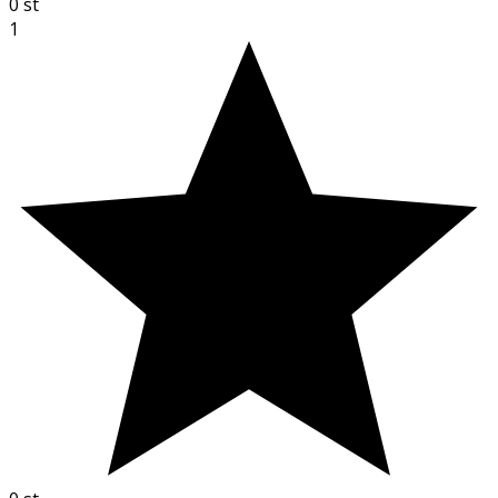
0
st
1