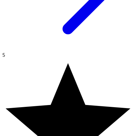
av cellulosa från träd.
5