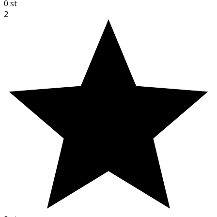
0
st
2