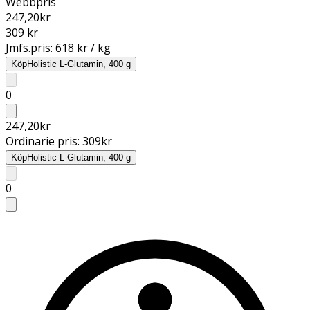
Webbpris
247,20
kr
309 kr
Jmfs.pris:
618 kr / kg
Köp
Holistic L-Glutamin, 400 g
0
247,20
kr
Ordinarie pris:
309
kr
Köp
Holistic L-Glutamin, 400 g
0