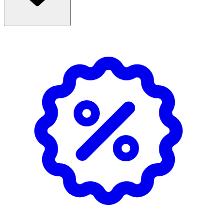
vätska.
- Blanda med kall vätska, eftersom värme bryter ner aminosyran. Drick
direkt.
- Tas helst på fastande mage, gärna efter träning eller under långvarig
träning.
- Rekommenderad dos bör ej överskridas.
- Kosttillskott bör ej användas som alternativ till en varierad kost.
- Förvaras torrt i rumtemperatur, utom räckhåll för små barn.
- Öppnad förpackning förvaras väl tillsluten.
INNEHÅLLSDEKLARATION
1 TSK
6 TSK
%DRI*
L-glutamin
3 g
18 g
**
* Dagligt referensintag. ** DRI ej fastställd
Innehåll