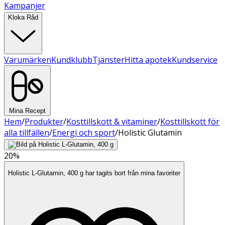
Kampanjer
Kloka Råd
Varumärken
Kundklubb
Tjänster
Hitta apotek
Kundservice
Mina Recept
Hem
/
Produkter
/
Kosttillskott & vitaminer
/
Kosttillskott för
alla tillfällen
/
Energi och sport
/
Holistic Glutamin
20%
Holistic L-Glutamin, 400 g har tagits bort från mina favoriter