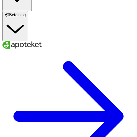
💳Betalning