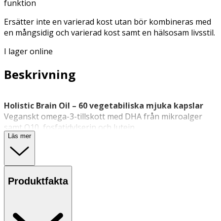
funktion
Ersätter inte en varierad kost utan bör kombineras med
en mångsidig och varierad kost samt en hälsosam livsstil.
I lager online
Beskrivning
Holistic Brain Oil – 60 vegetabiliska mjuka kapslar
Veganskt omega-3-tillskott med DHA från mikroalger
samt Q10, fosfatidylserin och lutein.
Läs mer
Holistic Brain Oil är ett kosttillskott med DHA
(docosahexaensyra) från mikroalgen
Schizochytrium
sp.,
kombinerat med koenzym Q10, fosfatidylserin och lutein.
DHA är en omega-3-fettsyra som ingår i cellmembran i
Produktfakta
hjärnan och ögonen. DHA bidrar till att bibehålla normal
hjärnfunktion och normal synförmåga, där gynnsam
effekt uppnås vid ett dagligt intag av 250 mg DHA.