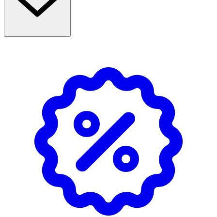
Produkten är vegansk och innehåller inga onödiga
tillsatser.
Näringsämnenas bidrag
·
DHA
bidrar till att bibehålla normal hjärnfunktion
(effekt vid 250 mg DHA/dag)
·
DHA
bidrar till att bibehålla normal synförmåga
(effekt vid 250 mg DHA/dag)
Användning & Dosering
·
Rekommenderad daglig dos (vuxna):
1 kapsel per
dag.
Observera:
· Rekommenderas ej till gravida och ammande.
· Rekommenderad daglig dos bör inte överskridas.