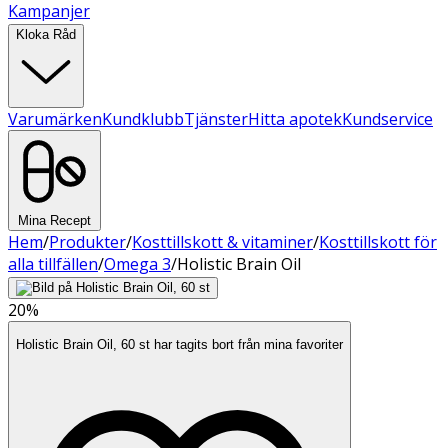
Kampanjer
Kloka Råd
Varumärken
Kundklubb
Tjänster
Hitta apotek
Kundservice
Mina Recept
Hem
/
Produkter
/
Kosttillskott & vitaminer
/
Kosttillskott för
alla tillfällen
/
Omega 3
/
Holistic Brain Oil
20%
Holistic Brain Oil, 60 st har tagits bort från mina favoriter