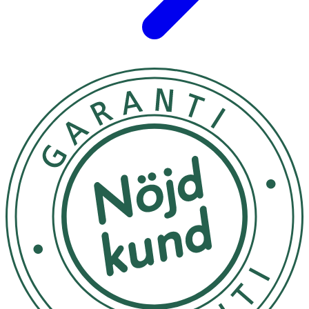
Innehåll
Algolja 40 % DHA (Schizochytrium sp.) Basolja (solros)
Fosfatidylserin Koenzym Q10 (ubikinon) Lutein
Klumpförebyggande medel (kiseldioxid)
Emulgeringsmedel (solroslecitin)
Vegetabilisk kapsel (hydroxipropylstärkelse, karragenan,
dinatriumvätefosfat, glycerol, sorbitol, vegetabiliskt kol).