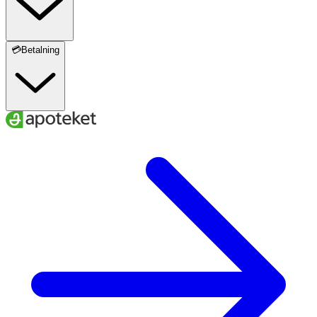
💳Betalning