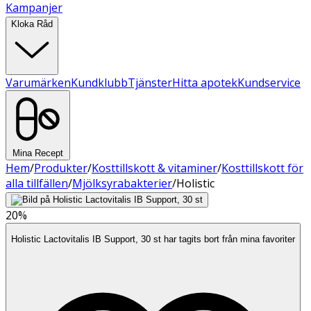
Kampanjer
Kloka Råd
Varumärken
Kundklubb
Tjänster
Hitta apotek
Kundservice
Mina Recept
Hem
/
Produkter
/
Kosttillskott & vitaminer
/
Kosttillskott för
alla tillfällen
/
Mjölksyrabakterier
/
Holistic
20%
Holistic Lactovitalis IB Support, 30 st har tagits bort från mina favoriter