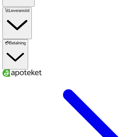
🚀Leveranstid
💳Betalning