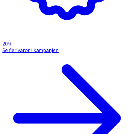
Bakterier
1 miljard**
- Bifidobacterium lactis
20%
- Lactobacillus rhamnosus
Se fler varor i kampanjen
- Bifidobacterium longum
- Lactobacillus acidophilus
- Bifidobacterium bifidum
Vitamin C
12 mg
15*
Zink
1,5 mg
15*