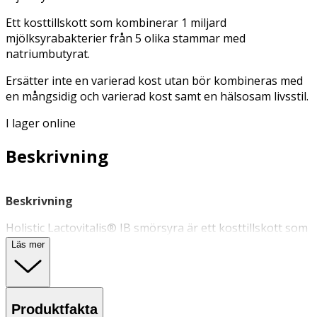
Ett kosttillskott som kombinerar 1 miljard
mjölksyrabakterier från 5 olika stammar med
natriumbutyrat.
Ersätter inte en varierad kost utan bör kombineras med
en mångsidig och varierad kost samt en hälsosam livsstil.
I lager online
Beskrivning
Beskrivning
Holistic Lactovitalis® IB smörsyra är ett kosttillskott som
kombinerar minst 1 miljard
mjölksyrabakterier
från 5
Läs mer
olika stammar med natriumbutyrat som ger tillgång till
smörsyra i tjocktarmen. Berikad med zink och vitamin C
som bidrar till immunsystemets normala funktion.
Produktfakta