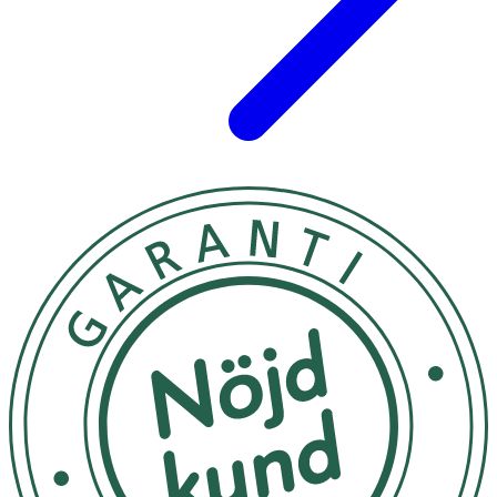
* Dagligt referensintag. ** Minsta antal CFU (colony-
forming unit) vid utgångsdatum.
Innehåll
Mikroinkapslad smörsyra (natriumbutyrat), lösliga fibrer
av majsdextrin och guarkärnmjöl, kapsel
(hydroxipropylmetylcellulosa), fyllnadsmedel (rismjöl),
mjölksyrabakterier (B. lactis, L.rhamnosus, B. longum, L.
acidophilus, B. bifidum), vitamin C (Emblica officinalis),
zinkpikolinat.