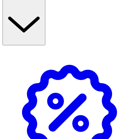
Användning & Dosering
- Vuxna: 1 kapsel per dag tillsammans med måltid.
- Rekommenderad dagsdos ska inte överskridas.
- Kosttillskott ersätter inte en varierad kost utan bör
kombineras med en mångsidig och varierad kost samt en
hälsosam livsstil.
- Förvaras i rumstemperatur, ej i direkt solljus.
- Förvaring i kylskåp förlänger hållbarheten.
- Öppnad burk förvaras väl tillsluten.
- Förvaras utom räckhåll för små barn.
INNEHÅLLSDEKLARATION
1 Kapsel
%DRI*
Smörsyra
150 mg