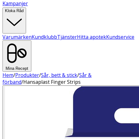
Kampanjer
Kloka Råd
Varumärken
Kundklubb
Tjänster
Hitta apotek
Kundservice
Mina Recept
Hem
/
Produkter
/
Sår, bett & stick
/
Sår &
förband
/
Hansaplast Finger Strips