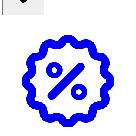
användningstiden. Hansaplast Finger Strips är utrustad
med Hansaplast Bacteria Shield.
Storlek och förpackning: 16 strips per förpackning. Varje
plåster mäter 19 x 120 mm.
Användning
- Rengör såret noggrant.
Se hela vårt sortiment av
sårrengöring här!
- Torka såret och området runt det försiktigt.
- Placera plåstret så att sårdynan täcker hela såret.
- Linda plåstret runt fingret två gånger för extra stöd och
säkerhet.
- Byt plåstret dagligen.
Förvaring
Förvara svalt och torrt, skyddat från ljus.