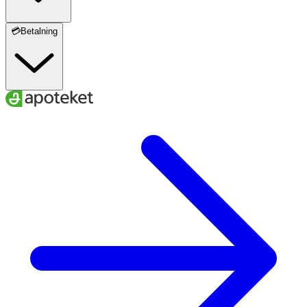
💳Betalning