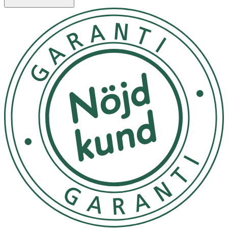
Hairlust ekologiska hårspray har en mångsidig formula
som kan användas i både fuktigt och torrt hår. Spraya i
fuktigt hår för en frissfri blowout med en borstbar
stadga. Eller använd i torrt hår för att låsa fast din frisyr.
För att tillföra volym, lyft håret och spraya denna
ekologiska hårspray vid rötterna.
Förvara på en sval plats, skyddad från direkt solljus. Håll
flaskan väl tillsluten när den inte används.
OK för gravida och ammande:
Ja
Ingredienser:
Aqua, Alcohol Denat., Aloe Barbadensis Leaf Juice*,
Glycerin, VP/VA Copolymer, Betaine, Polyglyceryl-4
Caprate, Potassium Sorbate, Sodium Benzoate, Citric
Acid, Euterpe Oleracea Fruit Extract*, Pyrus Malus Fruit
Extract*, Denatonium Benzoate, Parfum (Naturlig).
*Ingrediens från ekologiskt jordbruk. Produkten