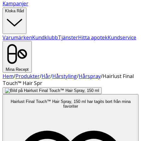
Kampanjer
Kloka Råd
Varumärken
Kundklubb
Tjänster
Hitta apotek
Kundservice
Mina Recept
Hem
/
Produkter
/
Hår
/
Hårstyling
/
Hårspray
/
Hairlust Final
Touch™ Hair Spr
Hairlust Final Touch™ Hair Spray, 150 ml har tagits bort från mina
favoriter