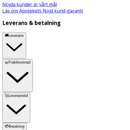
innehåller 94,6% naturliga ingredienser, varav 20,02% är
Nöjda kunder är vårt mål
från ekologiska jordbruk.
Läs om Apotekets Nöjd kund-garanti
Leverans & betalning
🚚Leverans
🧺Fraktkostnad
🚀Leveranstid
💳Betalning