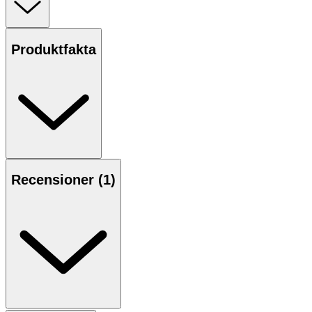
Hairlust Curl Crush Defining Cream är en leave-in
hårkräm för
lockigt hår.
Den är utvecklad för att
Produktfakta
återfukta och mjukgöra håret samt bidra till att definiera
lockar och minska friss. Formulan innehåller en
kombination av ingredienser som hjälper till att göra
håret mer lätthanterligt och ger en mjuk känsla. Kan
användas i både fuktigt och torrt hår.
Egenskaper
Recensioner (
1
)
· Leave-in kräm för lockigt hår.
· Bidrar till att definiera lockar.
· Motverkar friss.
· Återfuktande och mjukgörande.
· Kan användas i fuktigt och torrt hår.