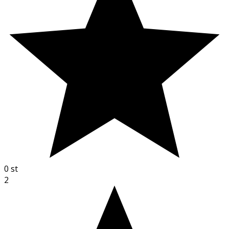
0
st
2