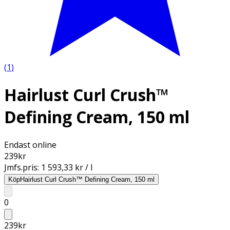
(
1
)
Hairlust Curl Crush™
Defining Cream, 150 ml
Endast online
239
kr
Jmfs.pris:
1 593,33 kr / l
Köp
Hairlust Curl Crush™ Defining Cream, 150 ml
0
239
kr