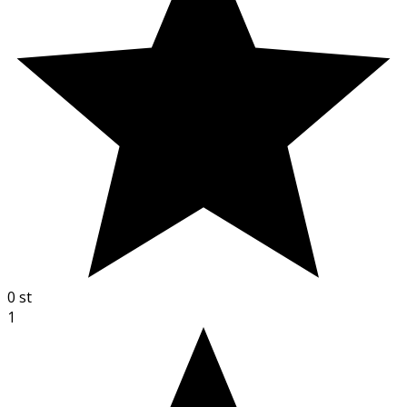
0
st
1