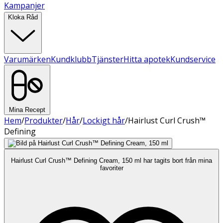
Kampanjer
Kloka Råd
Varumärken
Kundklubb
Tjänster
Hitta apotek
Kundservice
Mina Recept
Hem
/
Produkter
/
Hår
/
Lockigt hår
/
Hairlust Curl Crush™
Defining
Hairlust Curl Crush™ Defining Cream, 150 ml har tagits bort från mina
favoriter