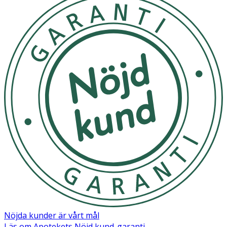
Nöjda kunder är vårt mål
Läs om Apotekets Nöjd kund-garanti