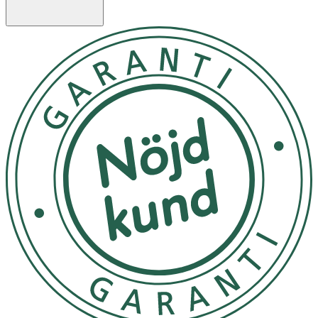
babyhandduk som följer ditt barn från de första dagarna
och långt fram i tiden.
Svep in ditt barn i mjukhet och komfort med Bamboo
Baby Hooded Towel.
Förvara på en sval, torr plats, skyddad från direkt solljus.
OK för gravida och ammande:
Ja
Ingredienser:
70% viskos (av bambu) och 30% bomull