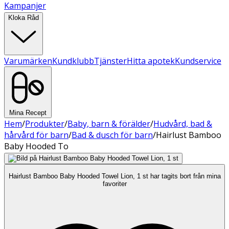
Kampanjer
Kloka Råd
Varumärken
Kundklubb
Tjänster
Hitta apotek
Kundservice
Mina Recept
Hem
/
Produkter
/
Baby, barn & förälder
/
Hudvård, bad &
hårvård för barn
/
Bad & dusch för barn
/
Hairlust Bamboo
Baby Hooded To
Hairlust Bamboo Baby Hooded Towel Lion, 1 st har tagits bort från mina
favoriter