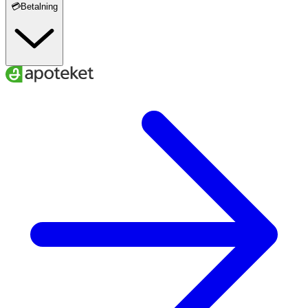
💳Betalning