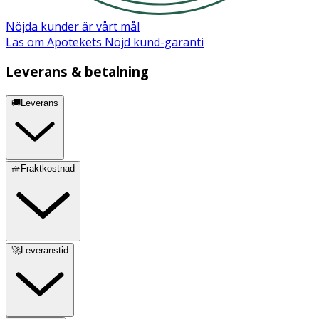
Nöjda kunder är vårt mål
Läs om Apotekets Nöjd kund-garanti
Leverans & betalning
🚚Leverans
🧺Fraktkostnad
🚀Leveranstid