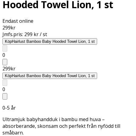
Hooded Towel Lion, 1 st
Endast online
299
kr
Jmfs.pris:
299 kr / st
Köp
Hairlust Bamboo Baby Hooded Towel Lion, 1 st
0
299
kr
Köp
Hairlust Bamboo Baby Hooded Towel Lion, 1 st
0
0-5 år
Ultramjuk babyhandduk i bambu med huva –
absorberande, skonsam och perfekt från nyfödd till
småbarn.