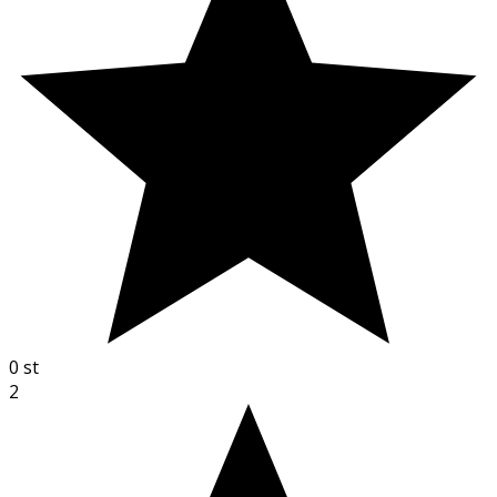
0
st
2