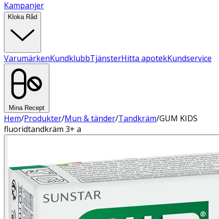
Kampanjer
Kloka Råd
Varumärken
Kundklubb
Tjänster
Hitta apotek
Kundservice
Mina Recept
Hem
/
Produkter
/
Mun & tänder
/
Tandkräm
/
GUM KIDS
fluoridtandkräm 3+ a