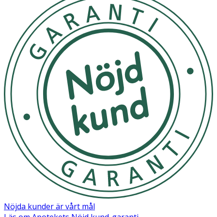
Nöjda kunder är vårt mål
Läs om Apotekets Nöjd kund-garanti