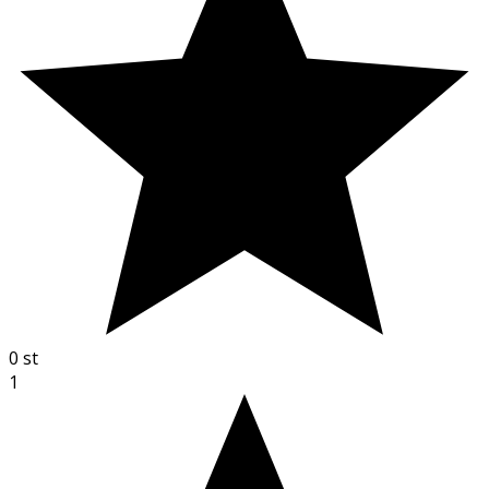
0
st
1