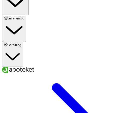
🚀Leveranstid
💳Betalning