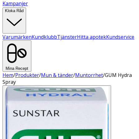
Kampanjer
Kloka Råd
Varumärken
Kundklubb
Tjänster
Hitta apotek
Kundservice
Mina Recept
Hem
/
Produkter
/
Mun & tänder
/
Muntorrhet
/
GUM Hydra
Spray