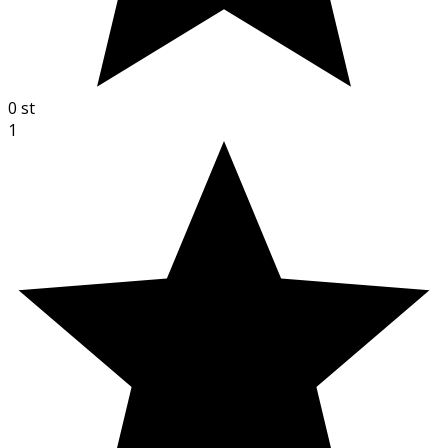
0
st
1