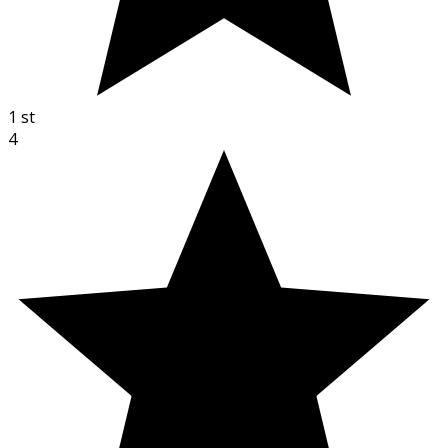
1
st
4