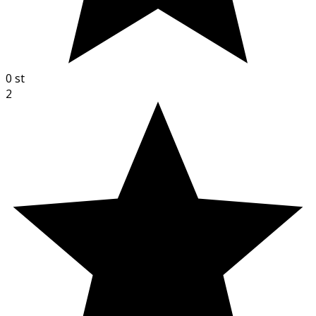
0
st
2