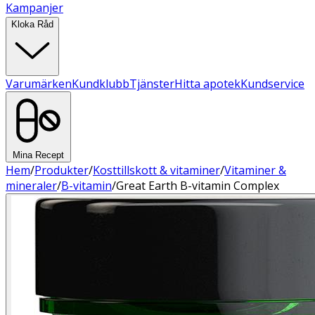
Kampanjer
Kloka Råd
Varumärken
Kundklubb
Tjänster
Hitta apotek
Kundservice
Mina Recept
Hem
/
Produkter
/
Kosttillskott & vitaminer
/
Vitaminer &
mineraler
/
B-vitamin
/
Great Earth B-vitamin Complex