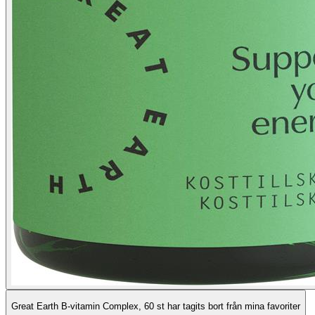
Great Earth B-vitamin Complex, 60 st har tagits bort från mina favoriter