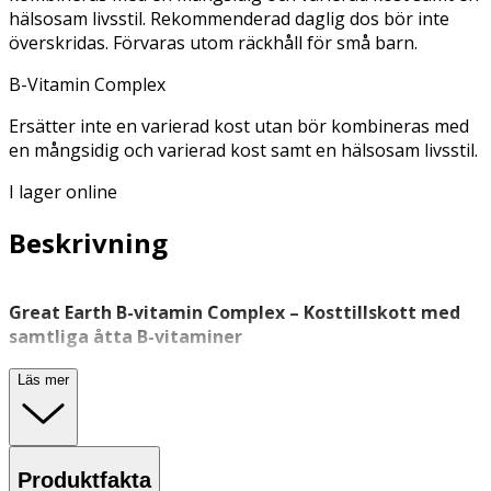
hälsosam livsstil. Rekommenderad daglig dos bör inte
överskridas. Förvaras utom räckhåll för små barn.
B-Vitamin Complex
Ersätter inte en varierad kost utan bör kombineras med
en mångsidig och varierad kost samt en hälsosam livsstil.
I lager online
Beskrivning
Great Earth B-vitamin Complex – Kosttillskott med
samtliga åtta B-vitaminer
Great Earth B-vitamin Complex är ett veganskt
Läs mer
kosttillskott som innehåller alla åtta essentiella B-
vitaminer: B1, B2 (riboflavin), B3 (niacin), B5, B6, B7
(biotin), B9 (folsyra) och B12.
Produktfakta