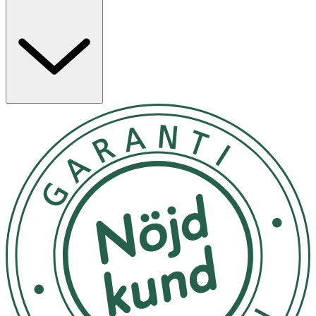
Vitamin B1 och B6 bidrar till normal energiomsättning.
Vitamin B2 bidrar till att minska trötthet och utmattning
samt till att bibehålla normal hud och slemhinnor. B12
bidrar även till normal psykologisk funktion och till
normal energiomsättning.
Produkten är vegansk och kommer i förpackning med 60
kaplsar.
Användning & Dosering
- Rekommenderad daglig dos: 1 kapsel.
- Intas i samband med måltid.
- Överskrid inte rekommenderad dos.
- Kosttillskott bör inte ersätta en varierad kost och en
hälsosam livsstil.
Förvaring
Förvaras i rumstemperatur utom räckhåll för små barn.