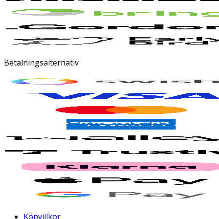
Betalningsalternativ
Köpvillkor