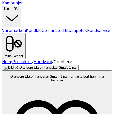
Kampanjer
Kloka Råd
Varumärken
Kundklubb
Tjänster
Hitta apotek
Kundservice
Mina Recept
Hem
/
Produkter
/
Handvård
/
Granberg
Granberg Eksemhandskar Small, 1 par har tagits bort från mina
favoriter