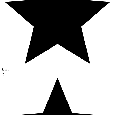
0
st
2