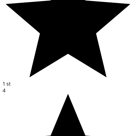
1
st
4