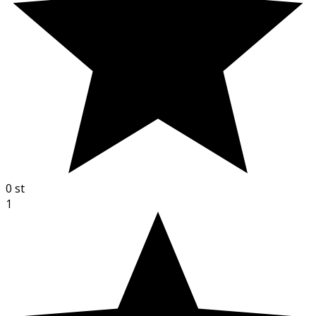
0
st
1