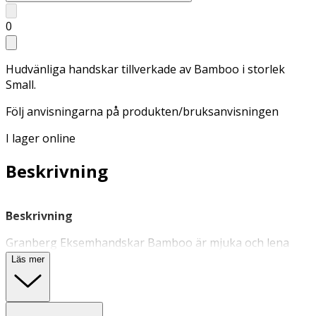
0
Hudvänliga handskar tillverkade av Bamboo i storlek
Small.
Följ anvisningarna på produkten/bruksanvisningen
I lager online
Beskrivning
Beskrivning
Granberg Eksemhandskar Bamboo är mjuka och lena
handskar tillverkade av hudvänlig bambufiber.
Läs mer
Handskarna hindrar dig att klia direkt på eksem och sår,
samt bidrar till att kräm eller salva stannar kvar på
huden. Handskarna har en god passform och är mycket