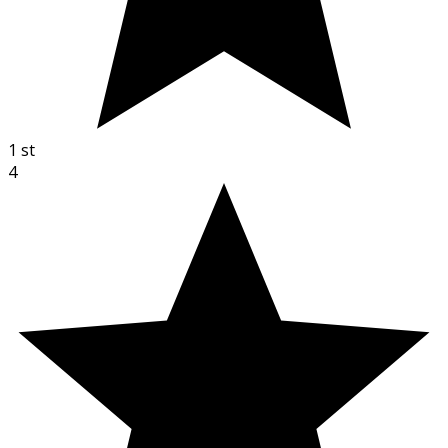
1
st
4