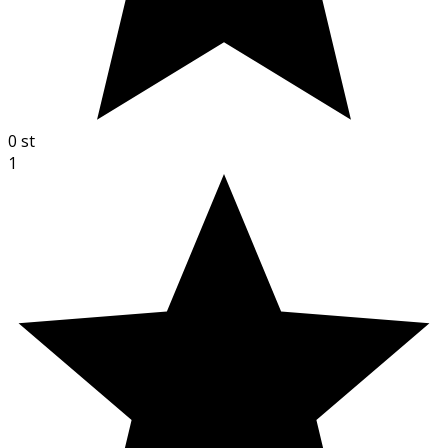
0
st
1