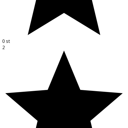
0
st
2