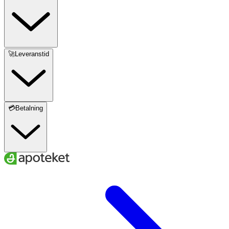
🚀Leveranstid
💳Betalning