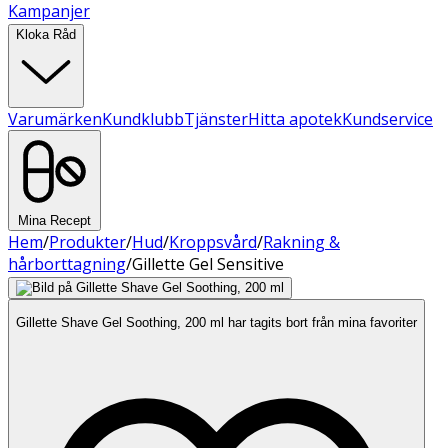
Kampanjer
Kloka Råd
Varumärken
Kundklubb
Tjänster
Hitta apotek
Kundservice
Mina Recept
Hem
/
Produkter
/
Hud
/
Kroppsvård
/
Rakning &
hårborttagning
/
Gillette Gel Sensitive
Gillette Shave Gel Soothing, 200 ml har tagits bort från mina favoriter