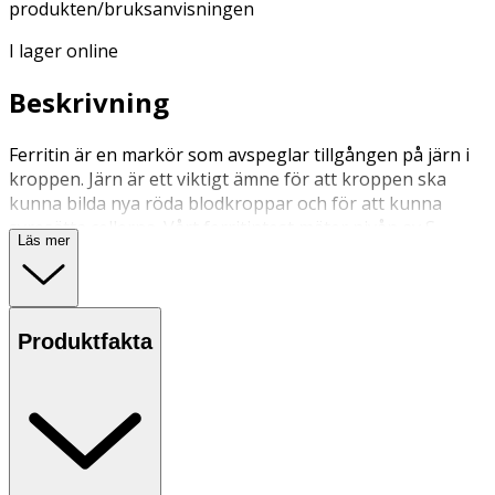
produkten/bruksanvisningen
I lager online
Beskrivning
Ferritin är en markör som avspeglar tillgången på järn i
kroppen. Järn är ett viktigt ämne för att kroppen ska
kunna bilda nya röda blodkroppar och för att kunna
syresätta cellerna. Vårt ferritintest mäter nivån av S-
Läs mer
Ferrit i blodet och ger en bild av kroppens järndepåer.
OK för gravida och ammande: Ja
Produktfakta