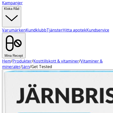
Kampanjer
Kloka Råd
Varumärken
Kundklubb
Tjänster
Hitta apotek
Kundservice
Mina Recept
Hem
/
Produkter
/
Kosttillskott & vitaminer
/
Vitaminer &
mineraler
/
Järn
/
Get Tested