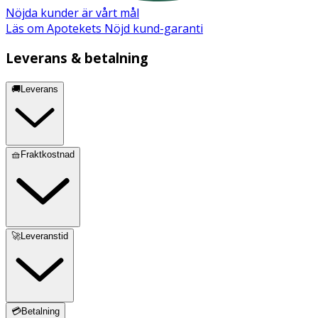
Nöjda kunder är vårt mål
Läs om Apotekets Nöjd kund-garanti
Leverans & betalning
🚚Leverans
🧺Fraktkostnad
🚀Leveranstid
💳Betalning