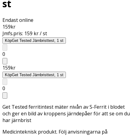
st
Endast online
159
kr
Jmfs.pris:
159 kr / st
Köp
Get Tested Järnbristtest, 1 st
0
159
kr
Köp
Get Tested Järnbristtest, 1 st
0
Get Tested ferritintest mäter nivån av S-Ferrit i blodet
och ger en bild av kroppens järndepåer för att se om du
har järnbrist
Medicinteknisk produkt. Följ anvisningarna på