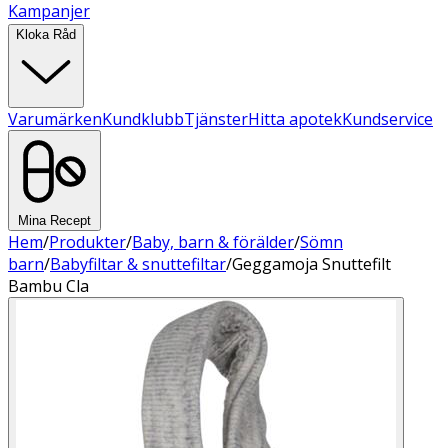
Kampanjer
Kloka Råd
Varumärken
Kundklubb
Tjänster
Hitta apotek
Kundservice
Mina Recept
Hem
/
Produkter
/
Baby, barn & förälder
/
Sömn
barn
/
Babyfiltar & snuttefiltar
/
Geggamoja Snuttefilt
Bambu Cla