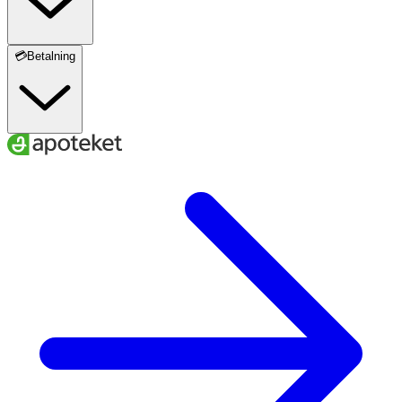
💳Betalning