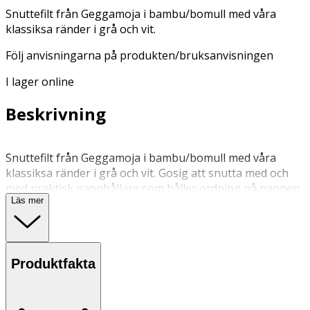
Snuttefilt från Geggamoja i bambu/bomull med våra
klassiksa ränder i grå och vit.
Följ anvisningarna på produkten/bruksanvisningen
I lager online
Beskrivning
Snuttefilt från Geggamoja i bambu/bomull med våra
klassiksa ränder i grå och vit. Gosig att snutta med och
med praktisk napphållare som håller ordning på nappen.
Läs mer
Kantad med overlocksöm. Storlek: 40x40 cm.
30 grader, ingen tumling
Produktfakta
Följ anvisningarna på produkten/bruksanvisningen
OK för gravida och ammande: