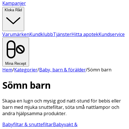
Kampanjer
Kloka Råd
Varumärken
Kundklubb
Tjänster
Hitta apotek
Kundservice
Mina Recept
Hem
/
Kategorier
/
Baby, barn & förälder
/
Sömn barn
Sömn barn
Skapa en lugn och mysig god natt-stund för bebis eller
barn med mjuka snuttefiltar, söta små nattlampor och
andra hjälpsamma produkter.
Babyfiltar & snuttefiltar
Babyvakt &