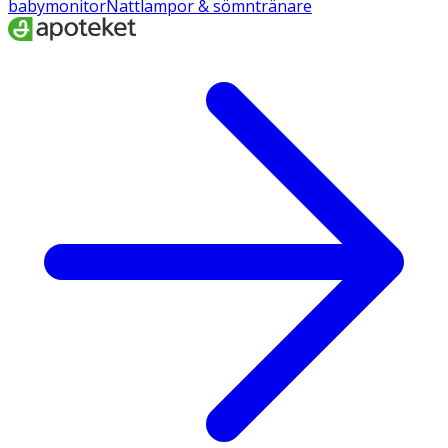
babymonitor
Nattlampor & sömntränare