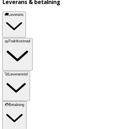
Leverans & betalning
🚚Leverans
🧺Fraktkostnad
🚀Leveranstid
💳Betalning