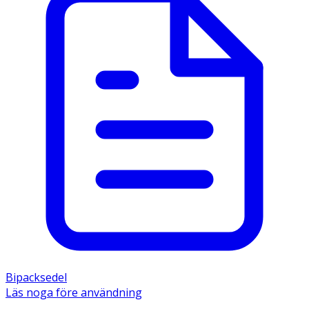
- Håll pipetten upprätt och knacka lätt på dess hals så att
vätskan samlas i den nedre delen av pipetten.
- Bryt av spetsen på pipetten och sära på pälsen mellan
skulderbladen så att huden blir synlig.
- Placera pipettens spets på hundens hud och töm
innehållet på ett ställe genom flera tryck på pipetten.
- Undvik kontakt med ögonen.
- Förvaras vid högst 25°C.
Innehåll
En ml innehåller: Fipronil 100 mg, etanol, Polysorbat 80,
povidon, butylhydroxianisol, butylhydroxitoluen,
dietylenglykolmonoetyleter.
Bipacksedel
Läs noga före användning