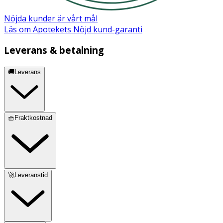
Nöjda kunder är vårt mål
Läs om Apotekets Nöjd kund-garanti
Leverans & betalning
🚚Leverans
🧺Fraktkostnad
🚀Leveranstid