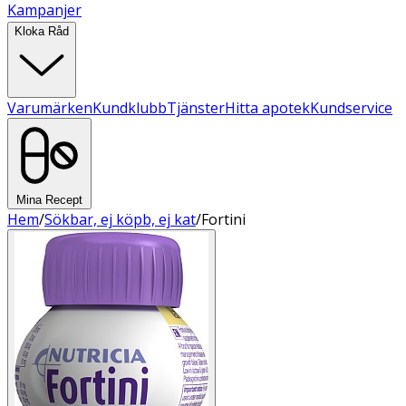
Kampanjer
Kloka Råd
Varumärken
Kundklubb
Tjänster
Hitta apotek
Kundservice
Mina Recept
Hem
/
Sökbar, ej köpb, ej kat
/
Fortini