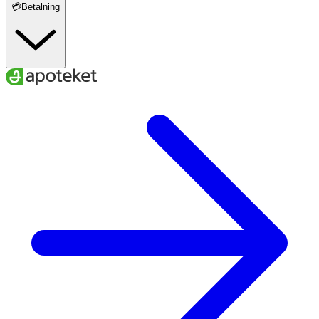
💳Betalning