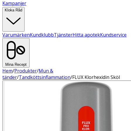
Kampanjer
Kloka Råd
Varumärken
Kundklubb
Tjänster
Hitta apotek
Kundservice
Mina Recept
Hem
/
Produkter
/
Mun &
tänder
/
Tandköttsinflammation
/
FLUX Klorhexidin Sköl