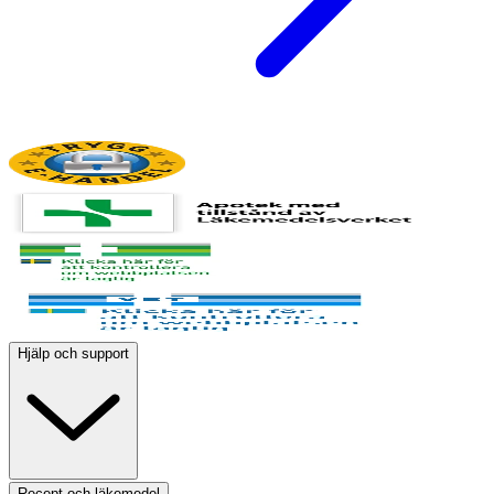
Hjälp och support
Recept och läkemedel