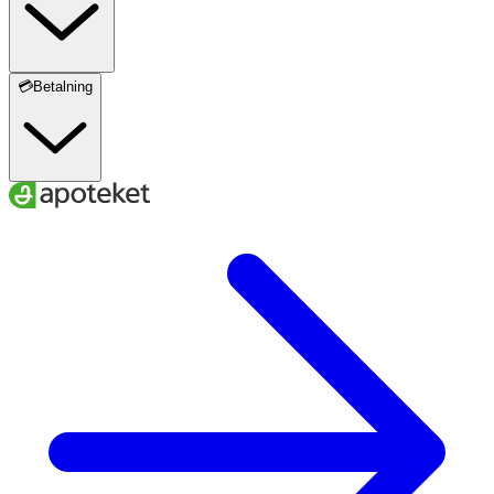
💳Betalning