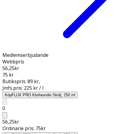
Medlemserbjudande
Webbpris
56,25
kr
75 kr
Butikspris:
89 kr
,
Jmfs.pris:
225 kr / l
Köp
FLUX PRO Klorhexidin Skölj, 250 ml
0
56,25
kr
Ordinarie pris:
75
kr