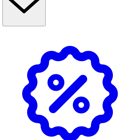
- Används 1–2 gånger dagligen under 10–14 dagar, eller
enligt rekommendation från tandvårdspersonal.
- Borsta tänderna, skölj sedan munnen noggrant med
vatten. Skölj i cirka 1 minut, spotta sedan ut vätskan. För
att få ut 10 ml, tryck försiktigt på flaskan en gång.
- Vid längre tids användning kan en brun missfärgning
uppstå på tänder och tunga. Denna missfärgning kan
enkelt tas bort av tandvårdspersonal.
- Undvik kontakt med ögon och öron.
- Utan alkohol och färgämnen.
- Med mintsmak.
Innehåll
Aqua, Glycerin, Xylitol, PEG-40 hydrogenated Castor Oil,
Aroma, Chlorhexidine Digluconate, Sodium Fluoride, Citric
acid, Potassium Acesulfame.