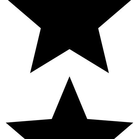
Kalciumkarbonat, Tvärbunden natriumkarboximetyl-
cellulosa, Modifierad potatisstärkelse), Ytbehandlings-
medel (Magnesiumsalter av fettsyror, Hydroxipropyl-
metylcellulosa, Glycerol), Klumpförebyggande medel
(Kiseloxid).