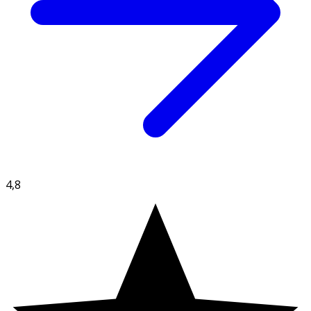
L-Citrullin
125 mg
**
Rödbetsextrakt
100 mg
**
Rosenrotextrakt
100 mg
**
C-vitamin
25 mg
31
4,8
* Dagligt referensintag. ** DRI ej fastställd.
Innehåll
L-Arginin, L-Citrulin, Växtextrakt Rödbeta (Beta Vulgaris),
Växtextrakt Rosenrotextrakt (Rhodiola rosea),
Magnesium citrat (25mg Magnesium citrat motsvarar
3,5mg aktivt Magnesium), C-vitamin (Askorbinsyra) 31%
av DRI, Fyllnadsmedel (Mikrokristalin cellulosa,