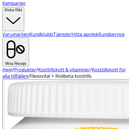
Kampanjer
Kloka Råd
Varumärken
Kundklubb
Tjänster
Hitta apotek
Kundservice
Mina Recept
Hem
/
Produkter
/
Kosttillskott & vitaminer
/
Kosttillskott för
alla tillfällen
/
Flexovital + Rödbeta kosttills