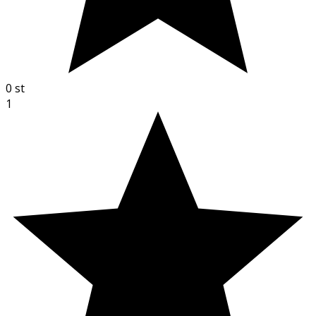
0
st
1