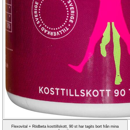
Flexovital + Rödbeta kosttillskott, 90 st har tagits bort från mina