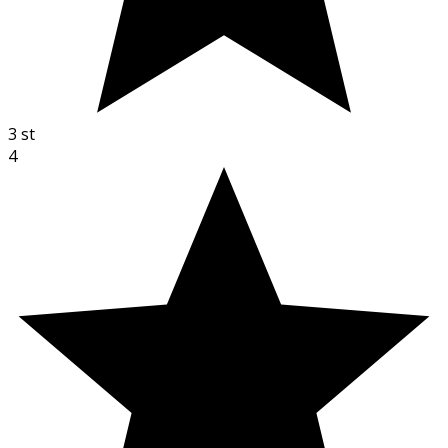
3
st
4