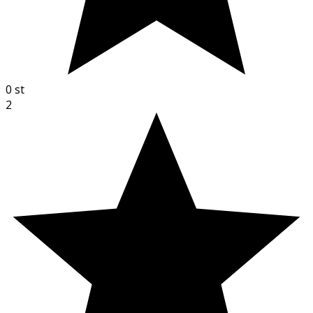
0
st
2