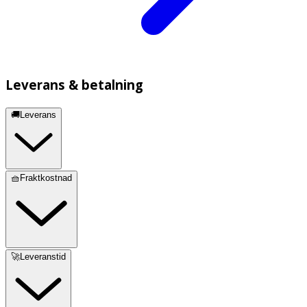
Leverans & betalning
🚚Leverans
🧺Fraktkostnad
🚀Leveranstid