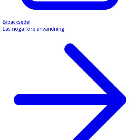
Bipacksedel
Läs noga före användning