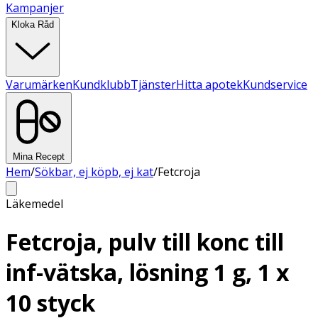
Kampanjer
Kloka Råd
Varumärken
Kundklubb
Tjänster
Hitta apotek
Kundservice
Mina Recept
Hem
/
Sökbar, ej köpb, ej kat
/
Fetcroja
Läkemedel
Fetcroja, pulv till konc till
inf-vätska, lösning 1 g, 1 x
10 styck