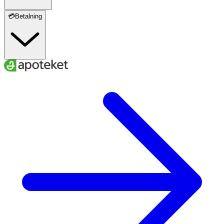
💳Betalning