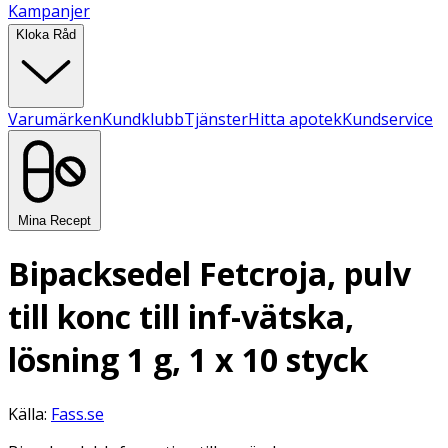
Kampanjer
Kloka Råd
Varumärken
Kundklubb
Tjänster
Hitta apotek
Kundservice
Mina Recept
Bipacksedel Fetcroja, pulv
till konc till inf-vätska,
lösning 1 g, 1 x 10 styck
Källa:
Fass.se