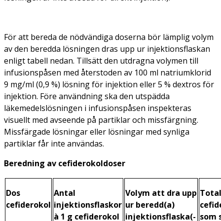
För att bereda de nödvändiga doserna bör lämplig volym
av den beredda lösningen dras upp ur injektionsflaskan
enligt tabell nedan. Tillsätt den utdragna volymen till
infusionspåsen med återstoden av 100 ml natriumklorid
9 mg/ml (0,9 %) lösning för injektion eller 5 % dextros för
injektion. Före användning ska den utspädda
läkemedelslösningen i infusionspåsen inspekteras
visuellt med avseende på partiklar och missfärgning.
Missfärgade lösningar eller lösningar med synliga
partiklar får inte användas.
Beredning av cefiderokoldoser
Dos
Antal
Volym att dra upp
Tota
cefiderokol
injektionsflaskor
ur beredd(a)
cefid
à 1 g cefiderokol
injektionsflaska(-
som 