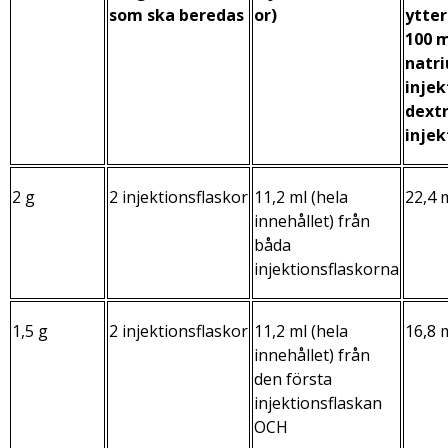
som ska beredas
or)
ytter
100 m
natri
injek
dextr
injek
2 g
2 injektionsflaskor
11,2 ml (hela
22,4 
innehållet) från
båda
injektionsflaskorna
1,5 g
2 injektionsflaskor
11,2 ml (hela
16,8 
innehållet) från
den första
injektionsflaskan
OCH