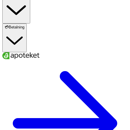
💳Betalning