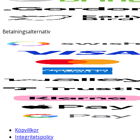
Betalningsalternativ
Köpvillkor
Integritetspolicy