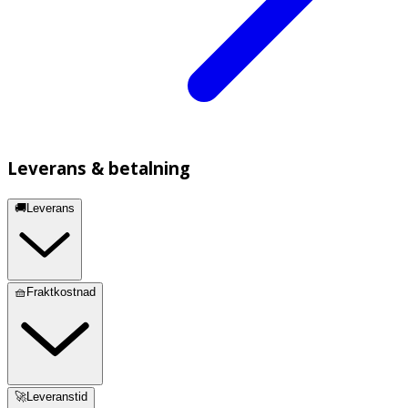
Leverans & betalning
🚚Leverans
🧺Fraktkostnad
🚀Leveranstid