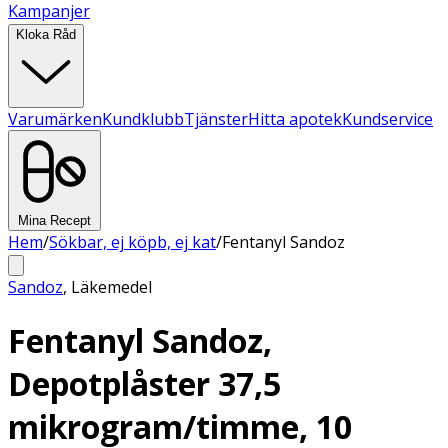
Kampanjer
Kloka Råd
Varumärken
Kundklubb
Tjänster
Hitta apotek
Kundservice
Mina Recept
Hem
/
Sökbar, ej köpb, ej kat
/
Fentanyl Sandoz
Sandoz
,
Läkemedel
Fentanyl Sandoz,
Depotplåster 37,5
mikrogram/timme, 10