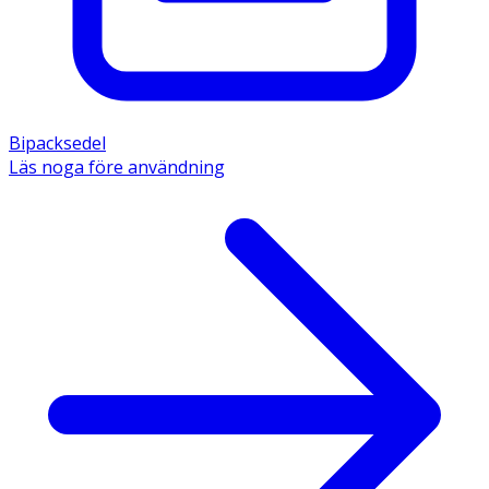
Bipacksedel
Läs noga före användning