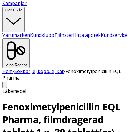
Kampanjer
Kloka Råd
Varumärken
Kundklubb
Tjänster
Hitta apotek
Kundservice
Mina Recept
Hem
/
Sökbar, ej köpb, ej kat
/
Fenoximetylpenicillin EQL
Pharma
Läkemedel
Fenoximetylpenicillin EQL
Pharma, filmdragerad