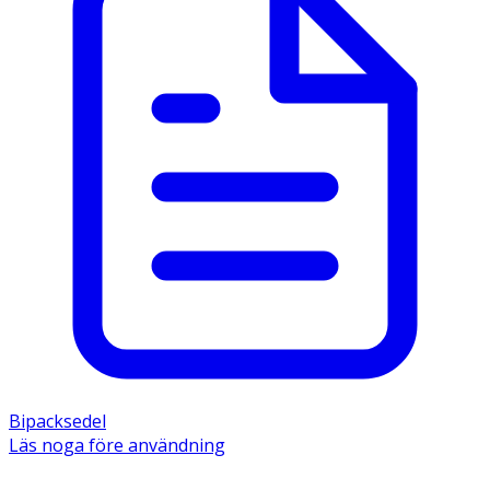
Bipacksedel
Läs noga före användning