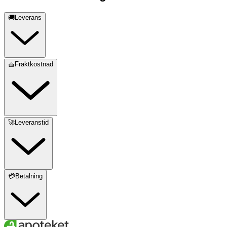
🚚Leverans
🧺Fraktkostnad
🚀Leveranstid
💳Betalning