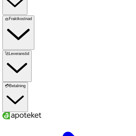
🧺Fraktkostnad
🚀Leveranstid
💳Betalning