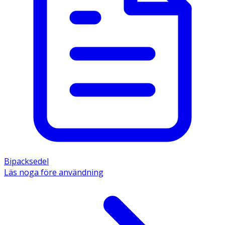
Övriga innehållsämnen är  JORDNÖTSOLJA, renat vatten, 
ullfett, vitt vaselin. 
Bipacksedel
Läs noga före användning