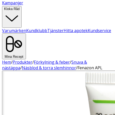
Kampanjer
Kloka Råd
Varumärken
Kundklubb
Tjänster
Hitta apotek
Kundservice
Mina Recept
Hem
/
Produkter
/
Förkylning & feber
/
Snuva &
nästäppa
/
Näsblod & torra slemhinnor
/
Fenazon APL