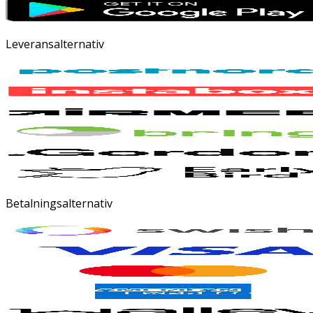
Leveransalternativ
Betalningsalternativ