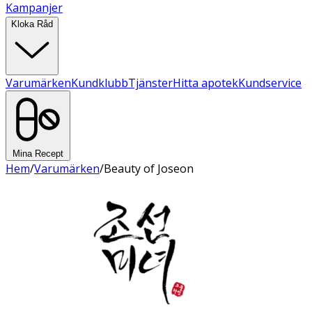
Kampanjer
Kloka Råd
Varumärken
Kundklubb
Tjänster
Hitta apotek
Kundservice
Mina Recept
Hem
/
Varumärken
/
Beauty of Joseon