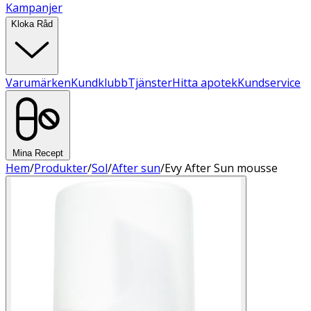
Kampanjer
Kloka Råd
Varumärken
Kundklubb
Tjänster
Hitta apotek
Kundservice
Mina Recept
Hem
/
Produkter
/
Sol
/
After sun
/
Evy After Sun mousse