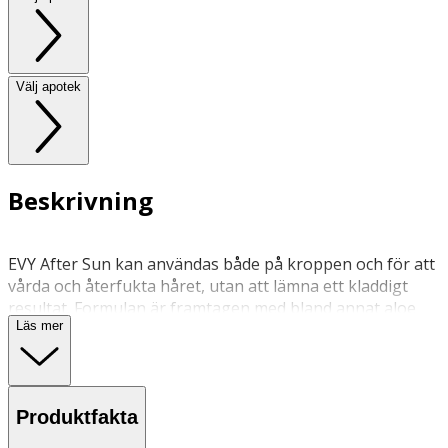
Välj apotek
Beskrivning
EVY After Sun kan användas både på kroppen och för att
vårda och återfukta håret, utan att lämna ett kladdigt
resultat. Formulan är framtagen med bland annat aloe
Läs mer
vera, melon och gingko bilobaextrakt för att ge en
svalkande och lugnande effekt vid solsveda och hjälper
huden att behålla sin solbruna färg utan att flagna.
Formulan är även berikad med C-vitamin och E-vitamin,
Produktfakta
silkesextrakt och kollagen.