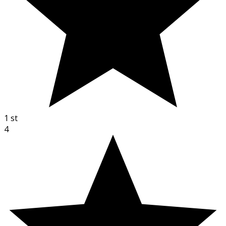
1
st
4