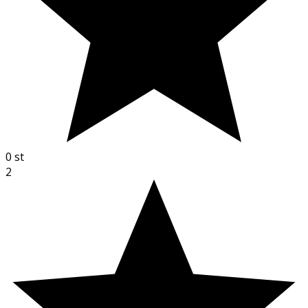
0
st
2