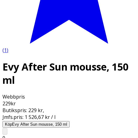
(
1
)
Evy After Sun mousse, 150
ml
Webbpris
229
kr
Butikspris:
229 kr
,
Jmfs.pris:
1 526,67 kr / l
Köp
Evy After Sun mousse, 150 ml
0