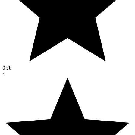
0
st
1