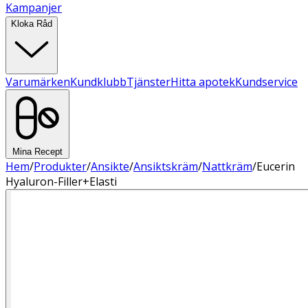
Kampanjer
Kloka Råd
Varumärken
Kundklubb
Tjänster
Hitta apotek
Kundservice
Mina Recept
Hem
/
Produkter
/
Ansikte
/
Ansiktskräm
/
Nattkräm
/
Eucerin
Hyaluron-Filler+Elasti