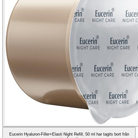
Eucerin Hyaluron-Filler+Elasti Night Refill, 50 ml har tagits bort från