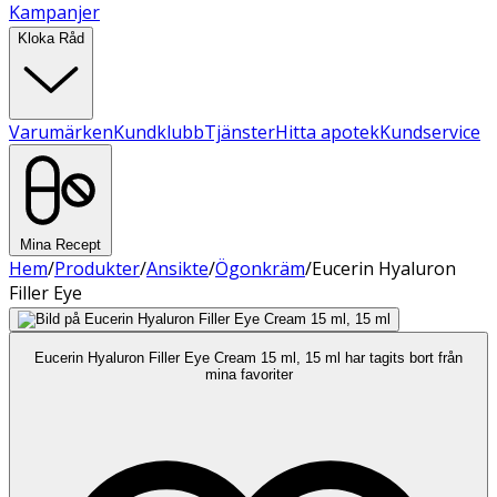
Kampanjer
Kloka Råd
Varumärken
Kundklubb
Tjänster
Hitta apotek
Kundservice
Mina Recept
Hem
/
Produkter
/
Ansikte
/
Ögonkräm
/
Eucerin Hyaluron
Filler Eye
Eucerin Hyaluron Filler Eye Cream 15 ml, 15 ml har tagits bort från
mina favoriter