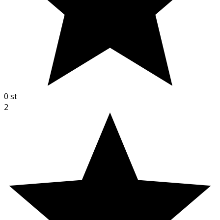
0
st
2