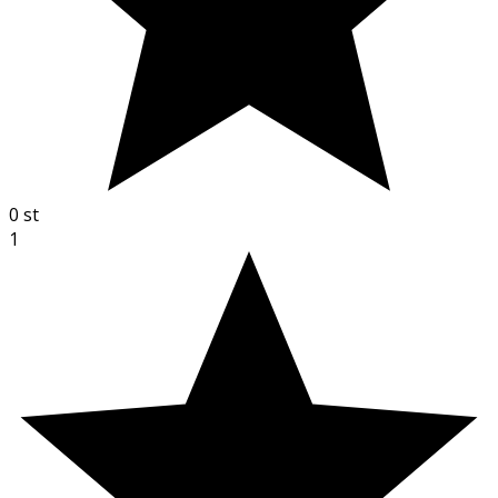
0
st
1