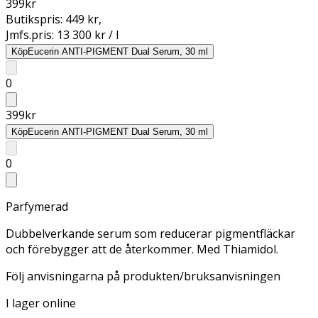
399
kr
Butikspris:
449 kr
,
Jmfs.pris:
13 300 kr / l
Köp
Eucerin ANTI-PIGMENT Dual Serum, 30 ml
0
399
kr
Köp
Eucerin ANTI-PIGMENT Dual Serum, 30 ml
0
Parfymerad
Dubbelverkande serum som reducerar pigmentfläckar
och förebygger att de återkommer. Med Thiamidol.
Följ anvisningarna på produkten/bruksanvisningen
I lager online