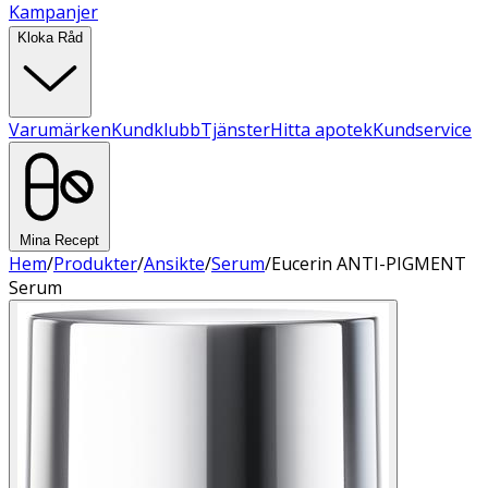
Kampanjer
Kloka Råd
Varumärken
Kundklubb
Tjänster
Hitta apotek
Kundservice
Mina Recept
Hem
/
Produkter
/
Ansikte
/
Serum
/
Eucerin ANTI-PIGMENT
Serum