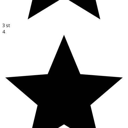
3
st
4