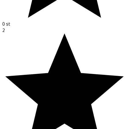
0
st
2