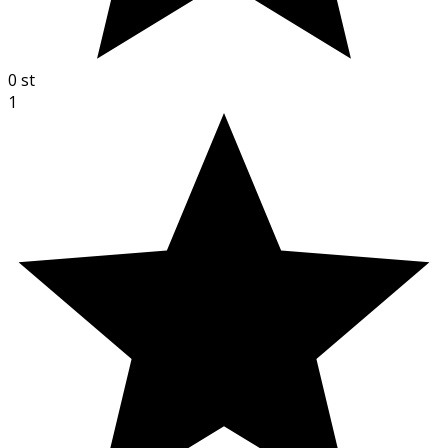
0
st
1