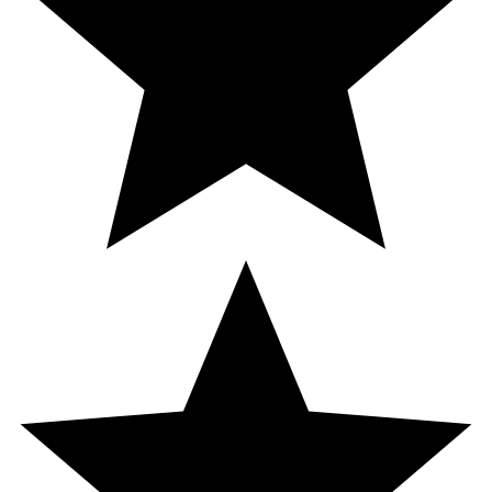
Hyaluronate, Arctium Lappa Fruit Extract, Creatine,
1Methylhydantoin2Imide, Isobutylamido Thiazolyl
Resorcinol, Pantolactone, Tocopherol, Tapioca Starch,
Xanthan Gum, Sodium Hydroxide, Citric Acid,
Dimethicone, Trisodium EDTA, Caprylyl Glycol,
1,2Hexanediol, Phenoxyethanol, Pentaerythrityl
Tetraditbutyl Hydroxyhydrocinnamate, Parfum