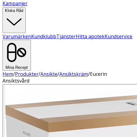
Kampanjer
Kloka Råd
Varumärken
Kundklubb
Tjänster
Hitta apotek
Kundservice
Mina Recept
Hem
/
Produkter
/
Ansikte
/
Ansiktskräm
/
Eucerin
Ansiktsvård