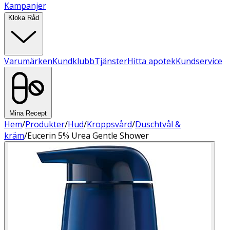
Kampanjer
Kloka Råd
Varumärken
Kundklubb
Tjänster
Hitta apotek
Kundservice
Mina Recept
Hem
/
Produkter
/
Hud
/
Kroppsvård
/
Duschtvål &
kräm
/
Eucerin 5% Urea Gentle Shower