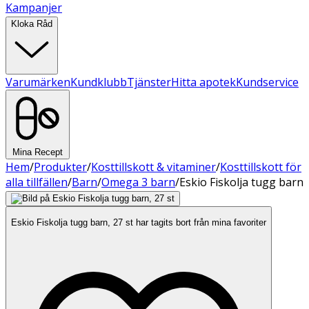
Kampanjer
Kloka Råd
Varumärken
Kundklubb
Tjänster
Hitta apotek
Kundservice
Mina Recept
Hem
/
Produkter
/
Kosttillskott & vitaminer
/
Kosttillskott för
alla tillfällen
/
Barn
/
Omega 3 barn
/
Eskio Fiskolja tugg barn
Eskio Fiskolja tugg barn, 27 st har tagits bort från mina favoriter