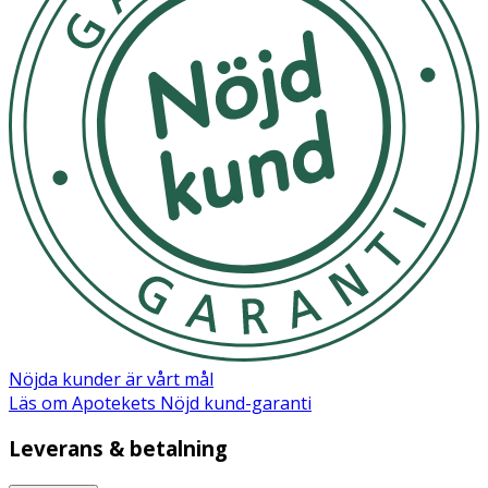
INNEHÅLLSDEKLARATION
1 tablett
%DRI*
Omega-3 fettsyror
362 mg
Varav EPA
54 mg
Varav DHA
270 mg
Kolin
21 mg
Vitamin D
10 μg
200
Biotin
25 μg
50
Nöjda kunder är vårt mål
Läs om Apotekets Nöjd kund-garanti
* Dagligt referensintag. ** DRI ej fastställd
Leverans & betalning
Innehåll