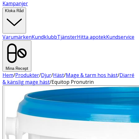
Kampanjer
Kloka Råd
Varumärken
Kundklubb
Tjänster
Hitta apotek
Kundservice
Mina Recept
Hem
/
Produkter
/
Djur
/
Häst
/
Mage & tarm hos häst
/
Diarré
& känslig mage häst
/
Equitop Pronutrin