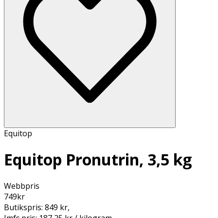
Equitop
Equitop Pronutrin, 3,5 kg
Webbpris
749
kr
Butikspris:
849 kr
,
Jmfs.pris:
187,25 kr / kilogram