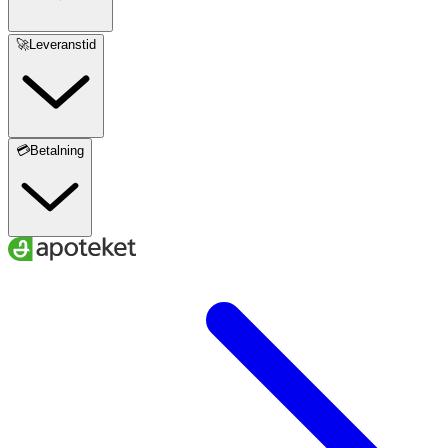
🚀Leveranstid
💳Betalning