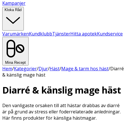
Kampanjer
Kloka Råd
Varumärken
Kundklubb
Tjänster
Hitta apotek
Kundservice
Mina Recept
Hem
/
Kategorier
/
Djur
/
Häst
/
Mage & tarm hos häst
/
Diarré
& känslig mage häst
Diarré & känslig mage häst
Den vanligaste orsaken till att hästar drabbas av diarré
är på grund av stress eller foderrelaterade anledningar.
Här finns produkter för känsliga hästmagar.