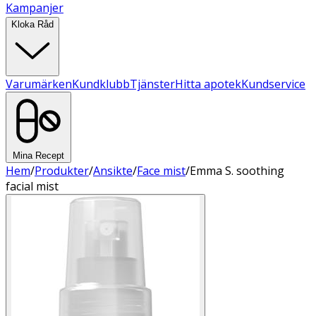
Kampanjer
Kloka Råd
Varumärken
Kundklubb
Tjänster
Hitta apotek
Kundservice
Mina Recept
Hem
/
Produkter
/
Ansikte
/
Face mist
/
Emma S. soothing
facial mist