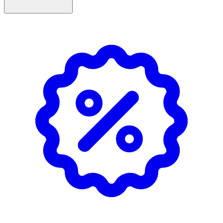
- Kan med fördel användas efter rakning.
- Förvaras i rumstemperatur.
Innehåll
Aqua, Aloe Barbadensis Leaf Juice, Propylene Glycol,
Glycerin, Niacinamide, Hydrolyzed Hyaluronic Acid,
Sodium PCA, Cocos Nucifera Fruit Extract, PEG-40
Hydrogenated Castor Oil, Parfum, CI 60730, CI 42090,
Sodium Chloride, Sodium Sulfate, Sodium Benzoate,
Potassium Sorbate, Citric Acid.