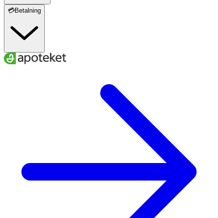
💳Betalning