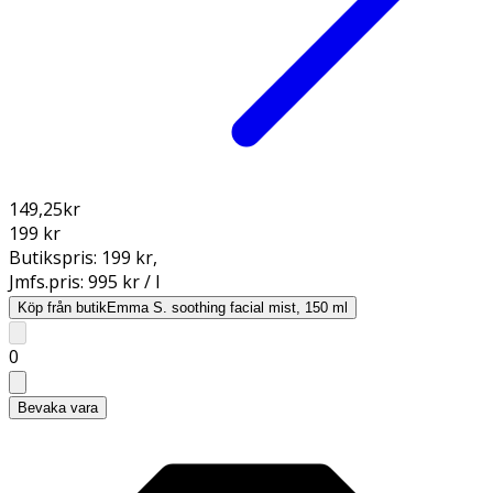
149,25
kr
199 kr
Butikspris:
199 kr
,
Jmfs.pris:
995 kr / l
Köp från butik
Emma S. soothing facial mist, 150 ml
0
Bevaka vara