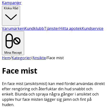
Kampanjer
Kloka Råd
Varumärken
Kundklubb
Tjänster
Hitta apotek
Kundservice
Mina Recept
Hem
/
Kategorier
/
Ansikte
/
Face mist
Face mist
En face mist (ansiktsmist) kan med fördel användas direkt
efter rengöring och återfuktar din hud snabbt och
enkelt. Blunda och spraya några gånger i ansiktet och
upplev hur face misten lägger sig jämn och fint på
huden.