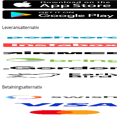
Leveransalternativ
Betalningsalternativ