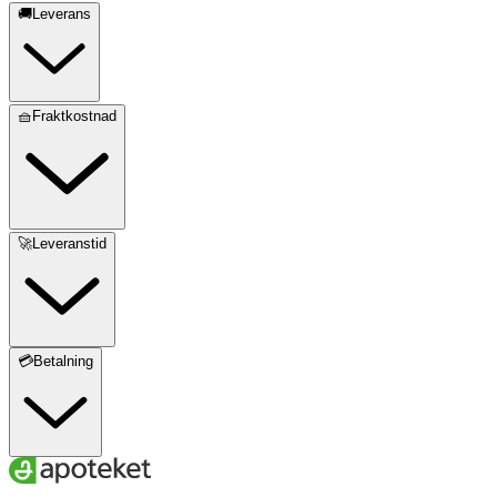
🚚Leverans
🧺Fraktkostnad
🚀Leveranstid
💳Betalning