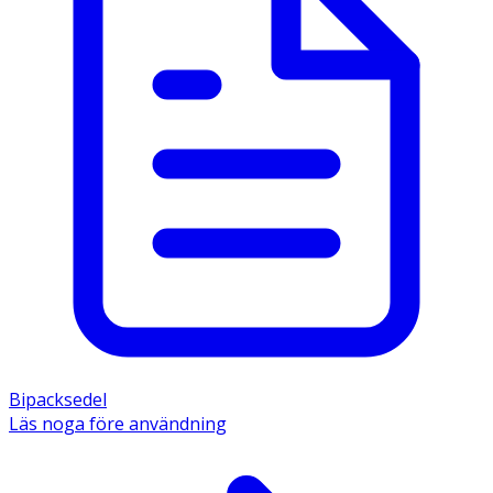
Bipacksedel
Läs noga före användning