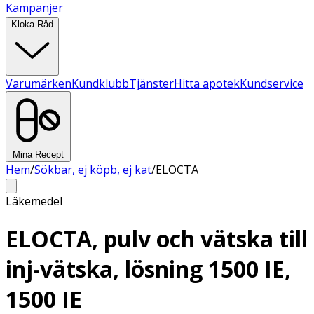
Kampanjer
Kloka Råd
Varumärken
Kundklubb
Tjänster
Hitta apotek
Kundservice
Mina Recept
Hem
/
Sökbar, ej köpb, ej kat
/
ELOCTA
Läkemedel
ELOCTA, pulv och vätska till
inj-vätska, lösning 1500 IE,
1500 IE