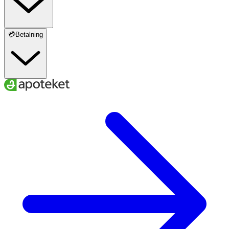
💳Betalning