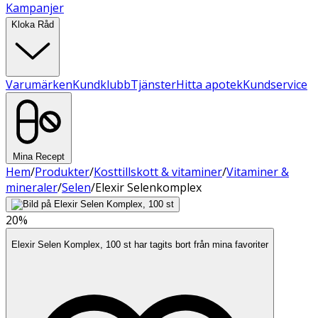
Kampanjer
Kloka Råd
Varumärken
Kundklubb
Tjänster
Hitta apotek
Kundservice
Mina Recept
Hem
/
Produkter
/
Kosttillskott & vitaminer
/
Vitaminer &
mineraler
/
Selen
/
Elexir Selenkomplex
20%
Elexir Selen Komplex, 100 st har tagits bort från mina favoriter