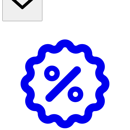
Användning & Dosering
- Rekommenderad dos för vuxna: 1 kapsel dagligen i
samband med måltid.
- Rekommenderad dagsdos ska inte överskridas.
INNEHÅLLSDEKLARATION
1 tablett
%DRI*
Selen
100 µg
1250
*DRI = Dagligt referensintag
Försvaras oåtkomligt för barn. Förvara torrt i
rumstemperatur och ej i direkt solljus.