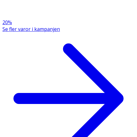
Innehåll
Fyllnadsmedel (cellulosa, magnesiumsalter av fettsyror),
kapselskal (hydroxypropylmetylcellulosa), selenberikad
20%
jäst (Saccharomyces cerevisiae), selen (L-selenometionin),
Se fler varor i kampanjen
klumpförebyggande medel (kiseldioxid).