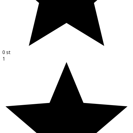
0
st
1