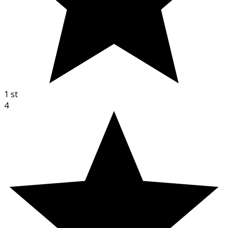
1
st
4