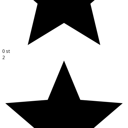
0
st
2