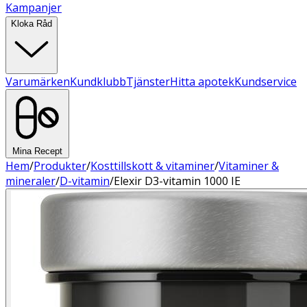
Kampanjer
Kloka Råd
Varumärken
Kundklubb
Tjänster
Hitta apotek
Kundservice
Mina Recept
Hem
/
Produkter
/
Kosttillskott & vitaminer
/
Vitaminer &
mineraler
/
D-vitamin
/
Elexir D3-vitamin 1000 IE