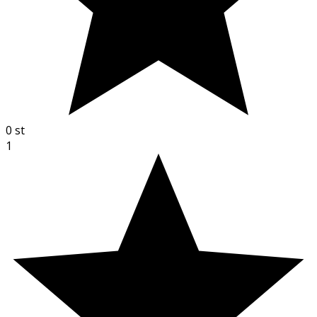
0
st
1