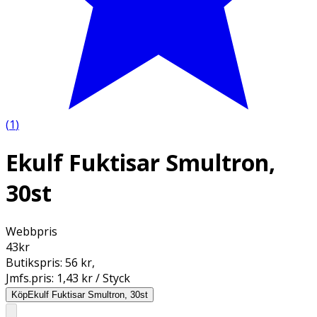
(
1
)
Ekulf Fuktisar Smultron,
30st
Webbpris
43
kr
Butikspris:
56 kr
,
Jmfs.pris:
1,43 kr / Styck
Köp
Ekulf Fuktisar Smultron, 30st