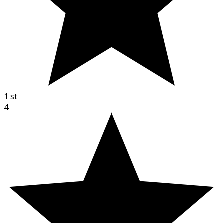
1
st
4