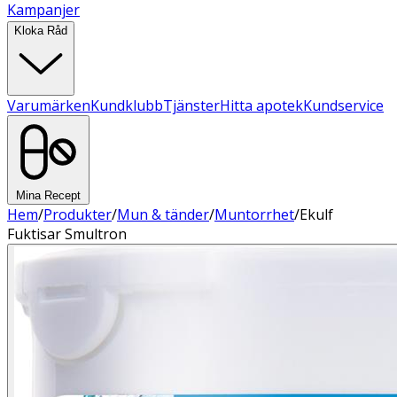
Kampanjer
Kloka Råd
Varumärken
Kundklubb
Tjänster
Hitta apotek
Kundservice
Mina Recept
Hem
/
Produkter
/
Mun & tänder
/
Muntorrhet
/
Ekulf
Fuktisar Smultron