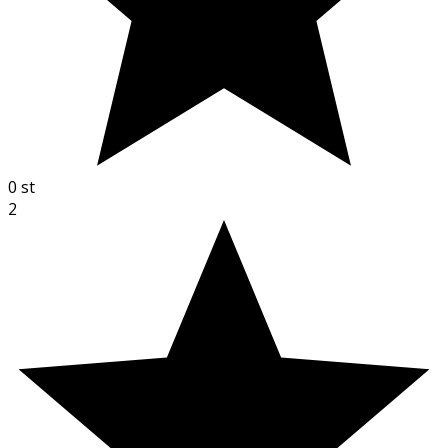
0
st
2