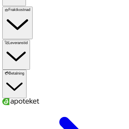
🧺Fraktkostnad
🚀Leveranstid
💳Betalning