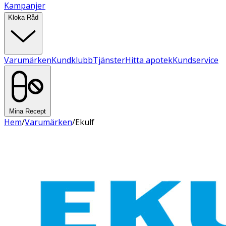
Kampanjer
Kloka Råd
Varumärken
Kundklubb
Tjänster
Hitta apotek
Kundservice
Mina Recept
Hem
/
Varumärken
/
Ekulf