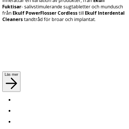
innefattar en variation av produkter, från
Ekulf
Fuktisar
- salivstimulerande sugtabletter och mundusch
från
Ekulf PowerFlosser Cordless
till
Ekulf Interdental
Cleaners
tandtråd för broar och implantat.
Läs mer