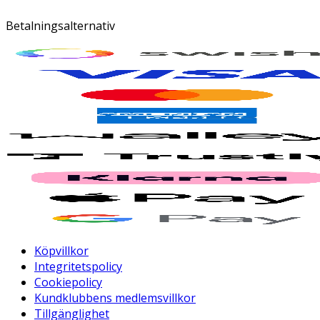
Betalningsalternativ
Köpvillkor
Integritetspolicy
Cookiepolicy
Kundklubbens medlemsvillkor
Tillgänglighet