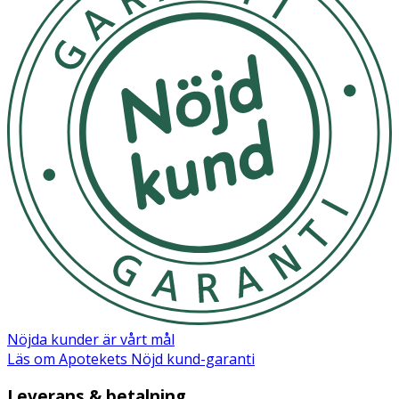
Förvaras i rumstemperatur, skyddat från ljus, samt utom
räckhåll för små barn.
Innehåll
Aqua, Avena Sativa Kernel Oil, Cetearyl Alcohol, Olivoyl
Hydrolyzed Wheat Protein, Cannabis Sativa Seed Oil,
Octyldodecyl Myristate, Glycerin, Hydrogenated
Ethylhexyl Olivate, Silica, Phenoxyethanol, Glyceryl Oleate,
Glyceryl Stearate, Potassium Hydroxide, Hydrogenated
Olive Oil Unsaponifiables, Ethylhexylglycerin, Tocopheryl
Acetate, Xanthan Gum, Maltodextrin, Sodium Benzoate,
Beta-Glucan, Potassium Sorbate, LevulinicAcid, Citric Acid,
Sodium Levulinate.
Nöjda kunder är vårt mål
Läs om Apotekets Nöjd kund-garanti
Leverans & betalning