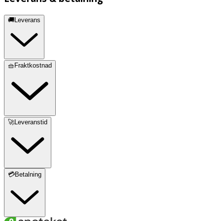
🚚Leverans
🧺Fraktkostnad
🚀Leveranstid
💳Betalning