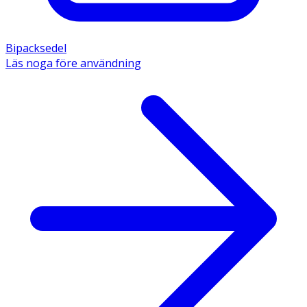
Bipacksedel
Läs noga före användning