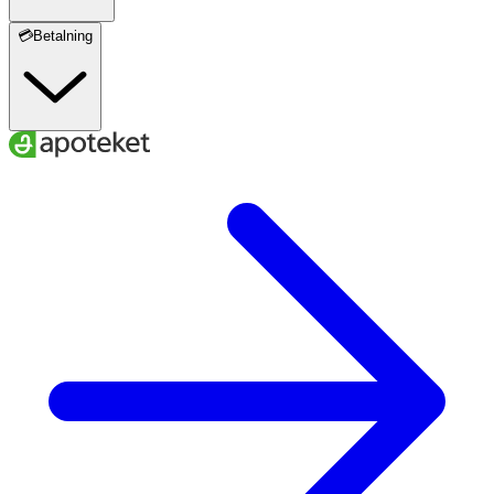
💳Betalning