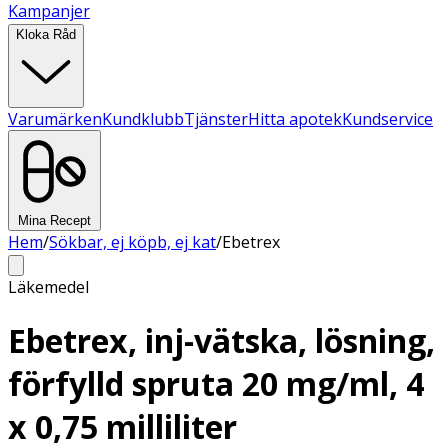
Kampanjer
Kloka Råd
Varumärken
Kundklubb
Tjänster
Hitta apotek
Kundservice
Mina Recept
Hem
/
Sökbar, ej köpb, ej kat
/
Ebetrex
Läkemedel
Ebetrex, inj-vätska, lösning,
förfylld spruta 20 mg/ml, 4
x 0,75 milliliter