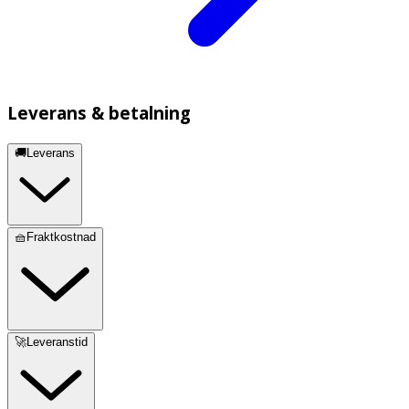
Leverans & betalning
🚚Leverans
🧺Fraktkostnad
🚀Leveranstid