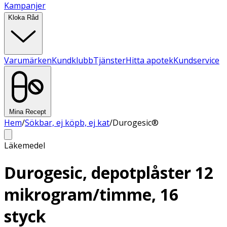
Kampanjer
Kloka Råd
Varumärken
Kundklubb
Tjänster
Hitta apotek
Kundservice
Mina Recept
Hem
/
Sökbar, ej köpb, ej kat
/
Durogesic®
Läkemedel
Durogesic, depotplåster 12
mikrogram/timme, 16
styck