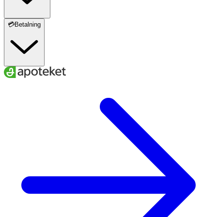
💳Betalning