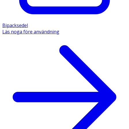
Bipacksedel
Läs noga före användning